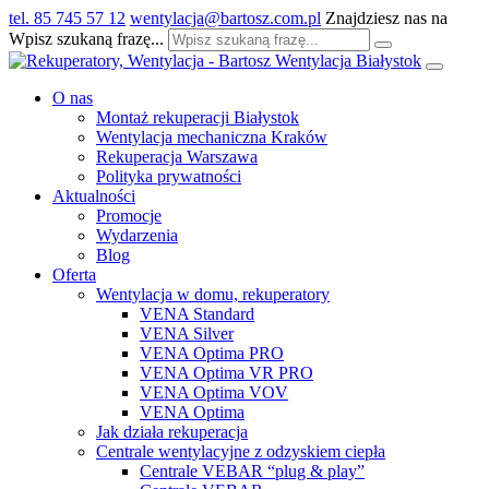
tel. 85 745 57 12
wentylacja@bartosz.com.pl
Znajdziesz nas na
Wpisz szukaną frazę...
O nas
Montaż rekuperacji Białystok
Wentylacja mechaniczna Kraków
Rekuperacja Warszawa
Polityka prywatności
Aktualności
Promocje
Wydarzenia
Blog
Oferta
Wentylacja w domu, rekuperatory
VENA Standard
VENA Silver
VENA Optima PRO
VENA Optima VR PRO
VENA Optima VOV
VENA Optima
Jak działa rekuperacja
Centrale wentylacyjne z odzyskiem ciepła
Centrale VEBAR “plug & play”