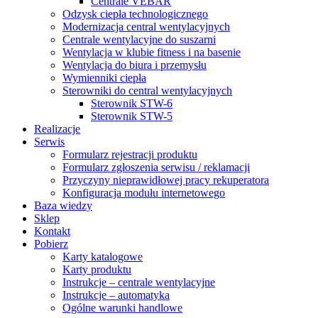
Centrale VEBAR
Odzysk ciepła technologicznego
Modernizacja central wentylacyjnych
Centrale wentylacyjne do suszarni
Wentylacja w klubie fitness i na basenie
Wentylacja do biura i przemysłu
Wymienniki ciepła
Sterowniki do central wentylacyjnych
Sterownik STW-6
Sterownik STW-5
Realizacje
Serwis
Formularz rejestracji produktu
Formularz zgłoszenia serwisu / reklamacji
Przyczyny nieprawidłowej pracy rekuperatora
Konfiguracja modułu internetowego
Baza wiedzy
Sklep
Kontakt
Pobierz
Karty katalogowe
Karty produktu
Instrukcje – centrale wentylacyjne
Instrukcje – automatyka
Ogólne warunki handlowe