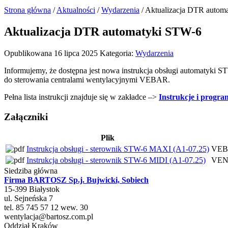
Strona główna
/
Aktualności
/
Wydarzenia
/
Aktualizacja DTR autom
Aktualizacja DTR automatyki STW-6
Opublikowana 16 lipca 2025
Kategoria:
Wydarzenia
Informujemy, że dostępna jest nowa instrukcja obsługi automatyk
do sterowania centralami wentylacyjnymi VEBAR.
Pełna lista instrukcji znajduje się w zakładce –>
Instrukcje i progr
Załączniki
Plik
Instrukcja obsługi - sterownik STW-6 MAXI (A1-07.25)
VE
Instrukcja obsługi - sterownik STW-6 MIDI (A1-07.25)
VEN
Siedziba główna
Firma BARTOSZ Sp.j. Bujwicki, Sobiech
15-399
Białystok
ul.
Sejneńska 7
tel. 85 745 57 12 wew. 30
wentylacja@bartosz.com.pl
Oddział Kraków