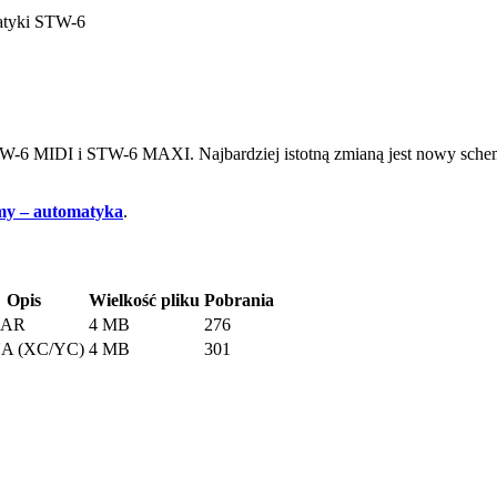
atyki STW-6
i STW-6 MIDI i STW-6 MAXI. Najbardziej istotną zmianą jest nowy s
amy – automatyka
.
Opis
Wielkość pliku
Pobrania
BAR
4 MB
276
A (XC/YC)
4 MB
301