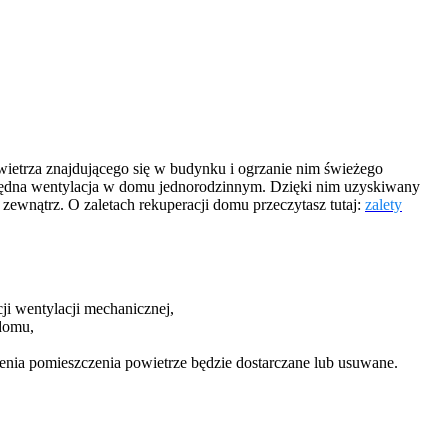
wietrza znajdującego się w budynku i ogrzanie nim świeżego
czędna wentylacja w domu jednorodzinnym. Dzięki nim uzyskiwany
zewnątrz. O zaletach rekuperacji domu przeczytasz tutaj:
zalety
ji wentylacji mechanicznej,
 domu,
nia pomieszczenia powietrze będzie dostarczane lub usuwane.