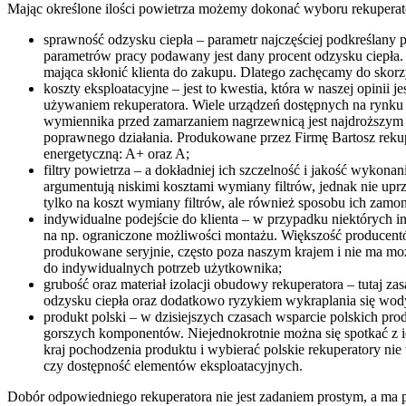
Mając określone ilości powietrza możemy dokonać wyboru rekuperat
sprawność odzysku ciepła – parametr najczęściej podkreślany p
parametrów pracy podawany jest dany procent odzysku ciepła. 
mająca skłonić klienta do zakupu. Dlatego zachęcamy do skorz
koszty eksploatacyjne – jest to kwestia, która w naszej opinii
używaniem rekuperatora. Wiele urządzeń dostępnych na rynku p
wymiennika przed zamarzaniem nagrzewnicą jest najdroższym 
poprawnego działania. Produkowane przez Firmę Bartosz reku
energetyczną: A+ oraz A;
filtry powietrza – a dokładniej ich szczelność i jakość wykona
argumentują niskimi kosztami wymiany filtrów, jednak nie uprz
tylko na koszt wymiany filtrów, ale również sposobu ich zamo
indywidualne podejście do klienta – w przypadku niektórych 
na np. ograniczone możliwości montażu. Większość producentów
produkowane seryjnie, często poza naszym krajem i nie ma moż
do indywidualnych potrzeb użytkownika;
grubość oraz materiał izolacji obudowy rekuperatora – tutaj zas
odzysku ciepła oraz dodatkowo ryzykiem wykraplania się wo
produkt polski – w dzisiejszych czasach wsparcie polskich pr
gorszych komponentów. Niejednokrotnie można się spotkać z id
kraj pochodzenia produktu i wybierać polskie rekuperatory ni
czy dostępność elementów eksploatacyjnych.
Dobór odpowiedniego rekuperatora nie jest zadaniem prostym, a ma p