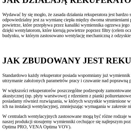
Wydawać by się mogło, że zasada działania rekuperatora jest bardzo
odpowiedzialny jest za wymianę ciepła między dwoma strumieniami p
powietrze, które przepływa przez kanaliki wymiennika ogrzewa jeg
dzięki wentylatorom, które kierują powietrze poprzez filtry (celem
budynku, w którym zastosowano wentylację mechaniczną z odzyskie
JAK ZBUDOWANY JEST REK
Standardowo każdy rekuperator posiada wspomniany już wymiennik do o
utrzymanie założonych parametrów pracy i czuwanie nad poprawną p
W większości rekuperatorów poszczególne podzespoły zamontowane 
akustycznej (np. płyty warstwowej z rdzeniem z pianki poliuretanowe
posiadamy również rozwiązania, w których wszystkie wymienione wyż
ich na instalacji wentylacyjnej, zmniejszając wymagania w zakresie 
W centralach wentylacyjnych zastosowane mogą być różne rodzaje w
naszej produkcji stosujemy wymienniki cechujące się najlepszym 
Optima PRO, VENA Optima VOV).