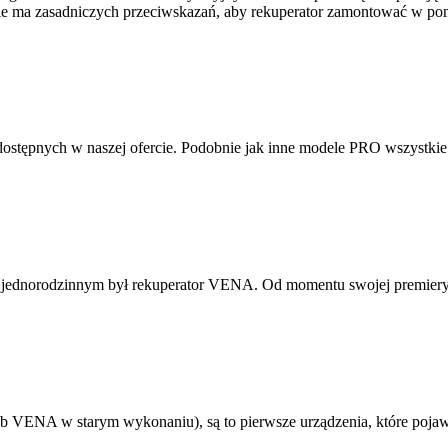
ie ma zasadniczych przeciwskazań, aby rekuperator zamontować w pomies
tępnych w naszej ofercie. Podobnie jak inne modele PRO wszystkie
ednorodzinnym był rekuperator VENA. Od momentu swojej premiery p
ENA w starym wykonaniu), są to pierwsze urządzenia, które pojawiły 