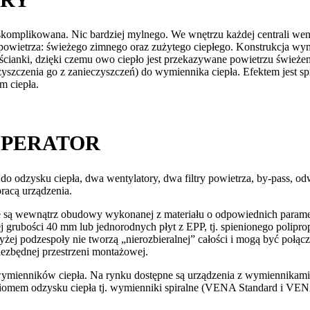
 skomplikowana. Nic bardziej mylnego. We wnętrzu każdej centrali we
owietrza: świeżego zimnego oraz zużytego ciepłego. Konstrukcja wym
o ścianki, dzięki czemu owo ciepło jest przekazywane powietrzu świ
 oczyszczenia go z zanieczyszczeń) do wymiennika ciepła. Efektem jest
m ciepła.
UPERATOR
dzysku ciepła, dwa wentylatory, dwa filtry powietrza, by-pass, odwod
racą urządzenia.
są wewnątrz obudowy wykonanej z materiału o odpowiednich parametr
j grubości 40 mm lub jednorodnych płyt z EPP, tj. spienionego polipr
ej podzespoły nie tworzą „nierozbieralnej” całości i mogą być połą
niezbędnej przestrzeni montażowej.
ymienników ciepła. Na rynku dostępne są urządzenia z wymiennikami
poziomem odzysku ciepła tj. wymienniki spiralne (VENA Standard i