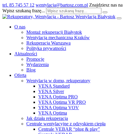
tel. 85 745 57 12
wentylacja@bartosz.com.pl
Znajdziesz nas na
Wpisz szukaną frazę...
O nas
Montaż rekuperacji Białystok
Wentylacja mechaniczna Kraków
Rekuperacja Warszawa
Polityka prywatności
Aktualności
Promocje
Wydarzenia
Blog
Oferta
Wentylacja w domu, rekuperatory
VENA Standard
VENA Silver
VENA Optima PRO
VENA Optima VR PRO
VENA Optima VOV
VENA Optima
Jak działa rekuperacja
Centrale wentylacyjne z odzyskiem ciepła
Centrale VEBAR “plug & play”