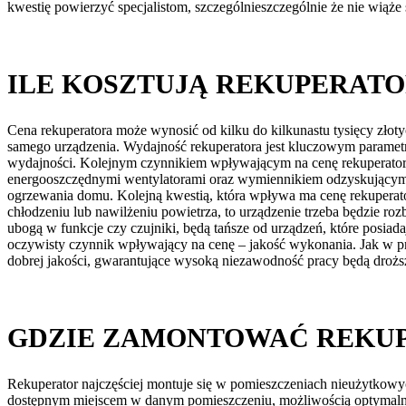
kwestię powierzyć specjalistom, szczególnieszczególnie że nie wiąże
ILE KOSZTUJĄ REKUPERAT
Cena rekuperatora może wynosić od kilku do kilkunastu tysięcy złoty
samego urządzenia. Wydajność rekuperatora jest kluczowym parametre
wydajności. Kolejnym czynnikiem wpływającym na cenę rekuperatora 
energooszczędnymi wentylatorami oraz wymiennikiem odzyskującym w
ogrzewania domu. Kolejną kwestią, która wpływa ma cenę rekuperato
chłodzeniu lub nawilżeniu powietrza, to urządzenie trzeba będzie ro
ubogą w funkcje czy czujniki, będą tańsze od urządzeń, które posiada
oczywisty czynnik wpływający na cenę – jakość wykonania. Jak w p
dobrej jakości, gwarantujące wysoką niezawodność pracy będą droższ
GDZIE ZAMONTOWAĆ REKU
Rekuperator najczęściej montuje się w pomieszczeniach nieużytkowy
dostępnym miejscem w danym pomieszczeniu, możliwością optymalneg