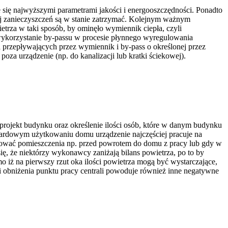
ię najwyższymi parametrami jakości i energooszczędności. Ponadto
rodzaj zanieczyszczeń są w stanie zatrzymać. Kolejnym ważnym
ietrza w taki sposób, by ominęło wymiennik ciepła, czyli
wykorzystanie by-passu w procesie płynnego wyregulowania
 przepływających przez wymiennik i by-pass o określonej przez
za urządzenie (np. do kanalizacji lub kratki ściekowej).
 projekt budynku oraz określenie ilości osób, które w danym budynku
ndardowym użytkowaniu domu urządzenie najczęściej pracuje na
wać pomieszczenia np. przed powrotem do domu z pracy lub gdy w
ę, że niektórzy wykonawcy zaniżają bilans powietrza, po to by
o iż na pierwszy rzut oka ilości powietrza mogą być wystarczające,
 obniżenia punktu pracy centrali powoduje również inne negatywne