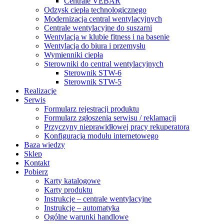
Centrale VEBAR
Odzysk ciepła technologicznego
Modernizacja central wentylacyjnych
Centrale wentylacyjne do suszarni
Wentylacja w klubie fitness i na basenie
Wentylacja do biura i przemysłu
Wymienniki ciepła
Sterowniki do central wentylacyjnych
Sterownik STW-6
Sterownik STW-5
Realizacje
Serwis
Formularz rejestracji produktu
Formularz zgłoszenia serwisu / reklamacji
Przyczyny nieprawidłowej pracy rekuperatora
Konfiguracja modułu internetowego
Baza wiedzy
Sklep
Kontakt
Pobierz
Karty katalogowe
Karty produktu
Instrukcje – centrale wentylacyjne
Instrukcje – automatyka
Ogólne warunki handlowe