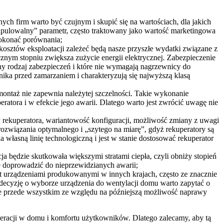
ch firm warto być czujnym i skupić się na wartościach, dla jakich
nipulowalny” parametr, często traktowany jako wartość marketingowa
dokonać porównania;
d kosztów eksploatacji zależeć będą nasze przyszłe wydatki związane z
znym stopniu zwiększa zużycie energii elektrycznej. Zabezpieczenie
y rodzaj zabezpieczeń i które nie wymagają nagrzewnicy do
ka przed zamarzaniem i charakteryzują się najwyższą klasą
 montaż nie zapewnia należytej szczelności. Takie wykonanie
ratora i w efekcie jego awarii. Dlatego warto jest zwrócić uwagę nie
 rekuperatora, wariantowość konfiguracji, możliwość zmiany z uwagi
rozwiązania optymalnego i „szytego na miarę”, gdyż rekuperatory są
własną linię technologiczną i jest w stanie dostosować rekuperator
acja będzie skutkowała większymi stratami ciepła, czyli obniży stopień
doprowadzić do nieprzewidzianych awarii;
st urządzeniami produkowanymi w innych krajach, często ze znacznie
 decyzję o wyborze urządzenia do wentylacji domu warto zapytać o
 ale przede wszystkim ze względu na późniejszą możliwość naprawy
peracji w domu i komfortu użytkowników. Dlatego zalecamy, aby tą