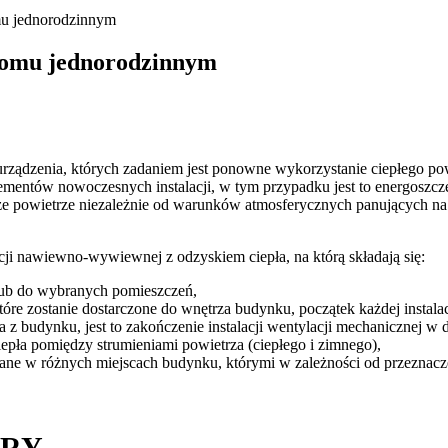
mu jednorodzinnym
domu jednorodzinnym
 urządzenia, których zadaniem jest ponowne wykorzystanie ciepłego po
ementów nowoczesnych instalacji, w tym przypadku jest to energosz
eże powietrze niezależnie od warunków atmosferycznych panujących na 
cji nawiewno-wywiewnej z odzyskiem ciepła, na którą składają się:
 lub do wybranych pomieszczeń,
tóre zostanie dostarczone do wnętrza budynku, początek każdej instalac
 z budynku, jest to zakończenie instalacji wentylacji mechanicznej w
iepła pomiędzy strumieniami powietrza (ciepłego i zimnego),
ne w różnych miejscach budynku, którymi w zależności od przeznacze
ORY