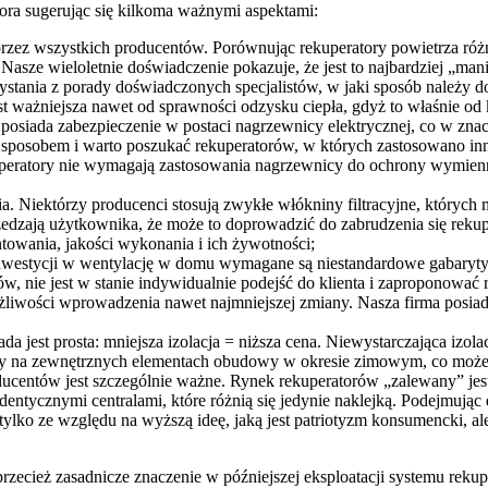
ora sugerując się kilkoma ważnymi aspektami:
rzez wszystkich producentów. Porównując rekuperatory powietrza różny
Nasze wieloletnie doświadczenie pokazuje, że jest to najbardziej „ma
ystania z porady doświadczonych specjalistów, w jaki sposób należy 
 jest ważniejsza nawet od sprawności odzysku ciepła, gdyż to właśnie o
osiada zabezpieczenie w postaci nagrzewnicy elektrycznej, co w znac
sposobem i warto poszukać rekuperatorów, w których zastosowano inn
peratory nie wymagają zastosowania nagrzewnicy do ochrony wymienni
nia. Niektórzy producenci stosują zwykłe włókniny filtracyjne, których
edzają użytkownika, że może to doprowadzić do zabrudzenia się rekupe
ntowania, jakości wykonania i ich żywotności;
inwestycji w wentylację w domu wymagane są niestandardowe gabaryty
, nie jest w stanie indywidualnie podejść do klienta i zaproponować 
liwości wprowadzenia nawet najmniejszej zmiany. Nasza firma posiada 
ada jest prosta: mniejsza izolacja = niższa cena. Niewystarczająca izol
dy na zewnętrznych elementach obudowy w okresie zimowym, co może 
oducentów jest szczególnie ważne. Rynek rekuperatorów „zalewany” je
entycznymi centralami, które różnią się jedynie naklejką. Podejmując
e tylko ze względu na wyższą ideę, jaką jest patriotyzm konsumencki,
rzecież zasadnicze znaczenie w późniejszej eksploatacji systemu reku