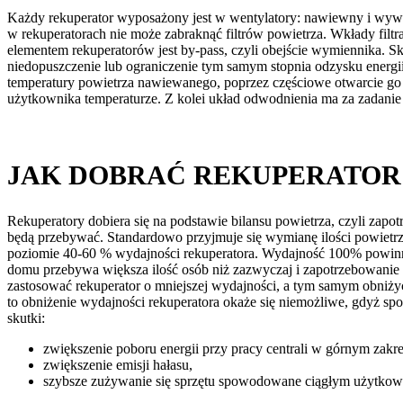
Każdy rekuperator wyposażony jest w wentylatory: nawiewny i wywi
w rekuperatorach nie może zabraknąć filtrów powietrza. Wkłady filtrac
elementem rekuperatorów jest by-pass, czyli obejście wymiennika. Skł
niedopuszczenie lub ograniczenie tym samym stopnia odzysku ener
temperatury powietrza nawiewanego, poprzez częściowe otwarcie go 
użytkownika temperaturze. Z kolei układ odwodnienia ma za zadanie 
JAK DOBRAĆ REKUPERATOR
Rekuperatory dobiera się na podstawie bilansu powietrza, czyli zap
będą przebywać. Standardowo przyjmuje się wymianę ilości powietrz
poziomie 40-60 % wydajności rekuperatora. Wydajność 100% powin
domu przebywa większa ilość osób niż zazwyczaj i zapotrzebowanie n
zastosować rekuperator o mniejszej wydajności, a tym samym obniżyć 
to obniżenie wydajności rekuperatora okaże się niemożliwe, gdyż 
skutki:
zwiększenie poboru energii przy pracy centrali w górnym zakre
zwiększenie emisji hałasu,
szybsze zużywanie się sprzętu spowodowane ciągłym użytkowan