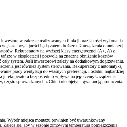
b inwestora w zakresie realizowanych funkcji oraz jakości wykonania
 większej wydajności będą zatem droższe niż urządzenia o mniejszej
atorów. Rekuperatory najwyższej klasy energetycznej (A+, A) z
ańsze w eksploatacji i pozwolą na znaczne obniżenie kosztów
ć cały system. Jeśli inwestorowi zależy na dodatkowym dogrzewaniu,
naczenia jest również system sterowania. Rekuperatory z automatyką
anie pracy wentylacji do własnych preferencji. I ostatni, najbardziej
ji rekuperatora bezpośrednio wpływa na jego cenę. Urządzenia
w, często sprowadzanych z Chin i nieobjętych gwarancją producenta.
łownia. Wybór miejsca montażu powinien być uwarunkowany
. Zaleca się, aby w sezonie zimowym temperatura pomieszczenia,