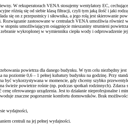
ewny. W rekuperatorach VENA stosujemy wentylatory EC, cechujące s
yjne różnią się od siebie klasą filtracji, czyli tym jaką ilość i jaki 
ada się on z przepustnicy i siłownika, a jego rolą jest skierowanie pow
gii. Rozwiązanie zastosowane w centralach VENA umożliwia również 
w stopniu umożliwiającym osiągnięcie mieszaniny strumieni powietrza
zebranie wykroplonej w wymienniku ciepła wody i odprowadzenie jej po
otrzebowania powietrza dla danego budynku. W tym celu niezbędny jest
a na poziomie 0,6 – 1 pełnej kubatury budynku na godzinę. Przy sta
na być wykorzystywana w momencie, gdy chcemy szybko przewentylo
a świeże powietrze rośnie (np. podczas spotkań rodzinnych). Zdarza si
cenę oferowanego urządzenia. Jest to działanie nieprofesjonalne i mim
spowoduje znaczne pogorszenie komfortu domowników. Brak możliwości
sie wydajności,
iem centrali na jej pełnej wydajności.