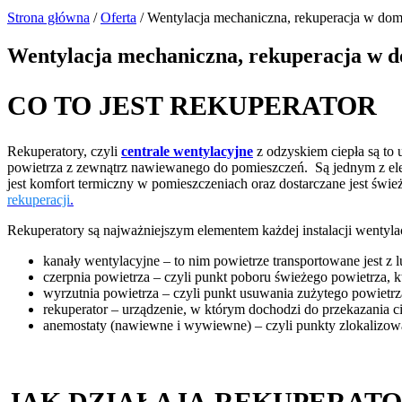
Strona główna
/
Oferta
/
Wentylacja mechaniczna, rekuperacja w do
Wentylacja mechaniczna, rekuperacja w 
CO TO JEST REKUPERATOR
Rekuperatory, czyli
centrale wentylacyjne
z odzyskiem ciepła są to
powietrza z zewnątrz nawiewanego do pomieszczeń. Są jednym z el
jest komfort termiczny w pomieszczeniach oraz dostarczane jest świ
rekuperacji
.
Rekuperatory są najważniejszym elementem każdej instalacji wentyla
kanały wentylacyjne – to nim powietrze transportowane jest z
czerpnia powietrza – czyli punkt poboru świeżego powietrza, k
wyrzutnia powietrza – czyli punkt usuwania zużytego powietrza
rekuperator – urządzenie, w którym dochodzi do przekazania c
anemostaty (nawiewne i wywiewne) – czyli punkty zlokalizowa
JAK DZIAŁAJĄ REKUPERAT