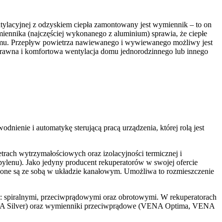
ntylacyjnej z odzyskiem ciepła zamontowany jest wymiennik – to on
iennika (najczęściej wykonanego z aluminium) sprawia, że ciepłe
eżemu. Przepływ powietrza nawiewanego i wywiewanego możliwy jest
 sprawna i komfortowa wentylacja domu jednorodzinnego lub innego
nienie i automatykę sterującą pracą urządzenia, której rolą jest
ach wytrzymałościowych oraz izolacyjności termicznej i
opylenu). Jako jedyny producent rekuperatorów w swojej ofercie
czone są ze sobą w układzie kanałowym. Umożliwa to rozmieszczenie
: spiralnymi, przeciwprądowymi oraz obrotowymi. W rekuperatorach
 VENA Silver) oraz wymienniki przeciwprądowe (VENA Optima, VENA