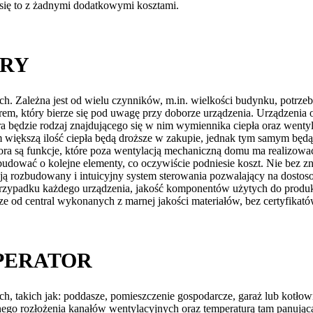
 się to z żadnymi dodatkowymi kosztami.
ORY
ch. Zależna jest od wielu czynników, m.in. wielkości budynku, potrze
m, który bierze się pod uwagę przy doborze urządzenia. Urządzenia o
będzie rodzaj znajdującego się w nim wymiennika ciepła oraz wentyl
iększą ilość ciepła będą droższe w zakupie, jednak tym samym będą t
ra są funkcje, które poza wentylacją mechaniczną domu ma realizowa
zbudować o kolejne elementy, co oczywiście podniesie koszt. Nie bez z
ją rozbudowany i intuicyjny system sterowania pozwalający na dostosow
rzypadku każdego urządzenia, jakość komponentów użytych do produkc
e od central wykonanych z marnej jakości materiałów, bez certyfikató
PERATOR
ch, takich jak: poddasze, pomieszczenie gospodarcze, garaż lub kot
o rozłożenia kanałów wentylacyjnych oraz temperaturą tam panującą