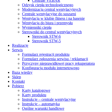
Centrale VEBAR
Odzysk ciepła technologicznego
Modernizacja central wentylacyjnych
Centrale wentylacyjne do suszarni
Wentylacja w klubie fitness i na basenie
Wentylacja do biura i przemysłu
Wymienniki ciepła
Sterowniki do central wentylacyjnych
Sterownik STW-6
Sterownik STW-5
Realizacje
Serwis
Formularz rejestracji produktu
Formularz zgłoszenia serwisu / reklamacji
Przyczyny nieprawidłowej pracy rekuperatora
Konfiguracja modułu internetowego
Baza wiedzy
Sklep
Kontakt
Pobierz
Karty katalogowe
Karty produktu
Instrukcje – centrale wentylacyjne
Instrukcje – automatyka
Ogólne warunki handlowe