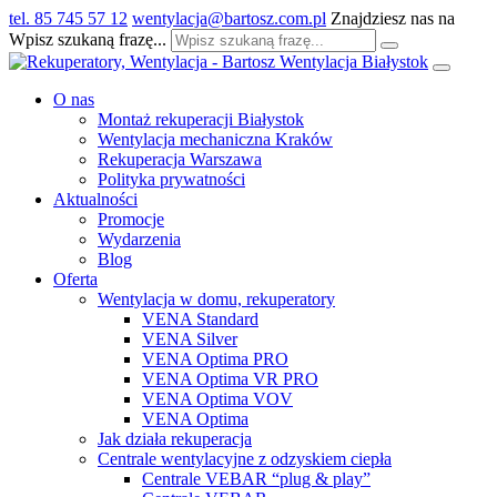
tel. 85 745 57 12
wentylacja@bartosz.com.pl
Znajdziesz nas na
Wpisz szukaną frazę...
O nas
Montaż rekuperacji Białystok
Wentylacja mechaniczna Kraków
Rekuperacja Warszawa
Polityka prywatności
Aktualności
Promocje
Wydarzenia
Blog
Oferta
Wentylacja w domu, rekuperatory
VENA Standard
VENA Silver
VENA Optima PRO
VENA Optima VR PRO
VENA Optima VOV
VENA Optima
Jak działa rekuperacja
Centrale wentylacyjne z odzyskiem ciepła
Centrale VEBAR “plug & play”