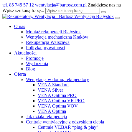
tel. 85 745 57 12
wentylacja@bartosz.com.pl
Znajdziesz nas na
Wpisz szukaną frazę...
O nas
Montaż rekuperacji Białystok
Wentylacja mechaniczna Kraków
Rekuperacja Warszawa
Polityka prywatności
Aktualności
Promocje
Wydarzenia
Blog
Oferta
Wentylacja w domu, rekuperatory
VENA Standard
VENA Silver
VENA Optima PRO
VENA Optima VR PRO
VENA Optima VOV
VENA Optima
Jak działa rekuperacja
Centrale wentylacyjne z odzyskiem ciepła
Centrale VEBAR “plug & play”