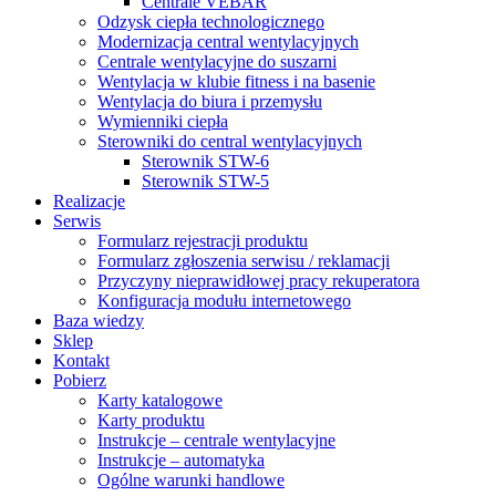
Centrale VEBAR
Odzysk ciepła technologicznego
Modernizacja central wentylacyjnych
Centrale wentylacyjne do suszarni
Wentylacja w klubie fitness i na basenie
Wentylacja do biura i przemysłu
Wymienniki ciepła
Sterowniki do central wentylacyjnych
Sterownik STW-6
Sterownik STW-5
Realizacje
Serwis
Formularz rejestracji produktu
Formularz zgłoszenia serwisu / reklamacji
Przyczyny nieprawidłowej pracy rekuperatora
Konfiguracja modułu internetowego
Baza wiedzy
Sklep
Kontakt
Pobierz
Karty katalogowe
Karty produktu
Instrukcje – centrale wentylacyjne
Instrukcje – automatyka
Ogólne warunki handlowe