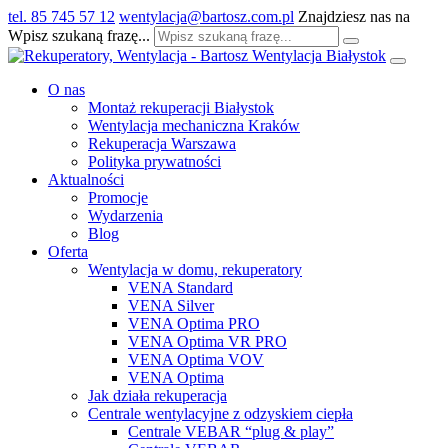
tel. 85 745 57 12
wentylacja@bartosz.com.pl
Znajdziesz nas na
Wpisz szukaną frazę...
O nas
Montaż rekuperacji Białystok
Wentylacja mechaniczna Kraków
Rekuperacja Warszawa
Polityka prywatności
Aktualności
Promocje
Wydarzenia
Blog
Oferta
Wentylacja w domu, rekuperatory
VENA Standard
VENA Silver
VENA Optima PRO
VENA Optima VR PRO
VENA Optima VOV
VENA Optima
Jak działa rekuperacja
Centrale wentylacyjne z odzyskiem ciepła
Centrale VEBAR “plug & play”