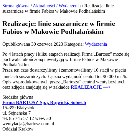
Strona główna
/
Aktualności
/
Wydarzenia
/
Realizacje: linie
suszarnicze w firmie Fabios w Makowie Podhalańskim
Realizacje: linie suszarnicze w firmie
Fabios w Makowie Podhalańskim
Opublikowana 30 czerwca 2023
Kategoria:
Wydarzenia
Po 4 latach pracy i kilku etapach realizacji Firma „Bartosz” może się
pochwalić ukończoną inwestycją w firmie Fabios w Makowie
Podhalańskim.
Przez ten czas dostarczyliśmy i zamontowaliśmy 10 stacji w pięciu
3
tunelach suszarniczych. Łączna wydajność central to: 90 000 m
/h.
Opis wyprodukowanych przez „Bartosza” central wentylacyjnych
oraz zdjęcia znajdują się w zakładce
REALIZACJE —>
Siedziba główna
Firma BARTOSZ Sp.j. Bujwicki, Sobiech
15-399
Białystok
ul.
Sejneńska 7
tel. 85 745 57 12 wew. 30
wentylacja@bartosz.com.pl
Oddział Kraków