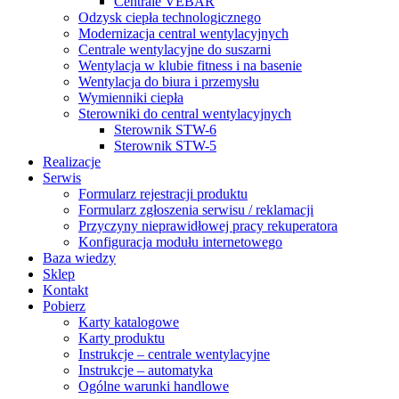
Centrale VEBAR
Odzysk ciepła technologicznego
Modernizacja central wentylacyjnych
Centrale wentylacyjne do suszarni
Wentylacja w klubie fitness i na basenie
Wentylacja do biura i przemysłu
Wymienniki ciepła
Sterowniki do central wentylacyjnych
Sterownik STW-6
Sterownik STW-5
Realizacje
Serwis
Formularz rejestracji produktu
Formularz zgłoszenia serwisu / reklamacji
Przyczyny nieprawidłowej pracy rekuperatora
Konfiguracja modułu internetowego
Baza wiedzy
Sklep
Kontakt
Pobierz
Karty katalogowe
Karty produktu
Instrukcje – centrale wentylacyjne
Instrukcje – automatyka
Ogólne warunki handlowe