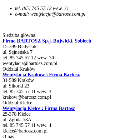
tel. (85) 745 57 12 wew. 31
e-mail: wentylacja@bartosz.com.pl
Siedziba główna
Firma BARTOSZ Sp.j. Bujwicki, Sobiech
15-399
Białystok
ul.
Sejneńska 7
tel. 85 745 57 12 wew. 30
wentylacja@bartosz.com.pl
Oddział Kraków
Wentylacja Kraków : Firma Bartosz
31-589
Kraków
ul.
Sikorki 23
tel. 85 745 57 11 wew. 3
krakow@bartosz.com.pl
Oddział Kielce
Wentylacja Kielce : Firma Bartosz
25-378
Kielce
ul. Zgoda 58A
tel. 85 745 57 11 wew. 4
kielce@bartosz.com.pl
O nas