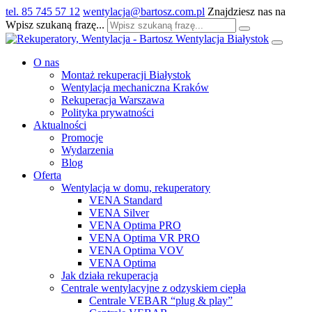
tel. 85 745 57 12
wentylacja@bartosz.com.pl
Znajdziesz nas na
Wpisz szukaną frazę...
O nas
Montaż rekuperacji Białystok
Wentylacja mechaniczna Kraków
Rekuperacja Warszawa
Polityka prywatności
Aktualności
Promocje
Wydarzenia
Blog
Oferta
Wentylacja w domu, rekuperatory
VENA Standard
VENA Silver
VENA Optima PRO
VENA Optima VR PRO
VENA Optima VOV
VENA Optima
Jak działa rekuperacja
Centrale wentylacyjne z odzyskiem ciepła
Centrale VEBAR “plug & play”